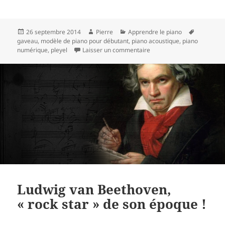
Publié
Auteur
Catégories
Mots-
26 septembre 2014
Pierre
Apprendre le piano
le
clés
gaveau
,
modèle de piano pour débutant
,
piano acoustique
,
piano
sur Comment choisir un pi
numérique
,
pleyel
Laisser un commentaire
Ludwig van Beethoven,
« rock star » de son époque !