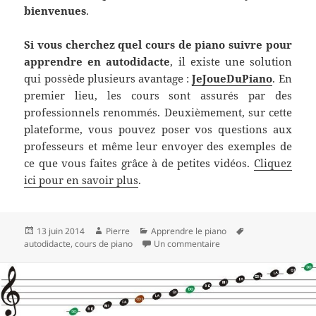
bienvenues
.
Si vous cherchez quel cours de piano suivre pour
apprendre en autodidacte
, il existe une solution
qui possède plusieurs avantage :
JeJoueDuPiano
. En
premier lieu, les cours sont assurés par des
professionnels renommés. Deuxièmement, sur cette
plateforme, vous pouvez poser vos questions aux
professeurs et même leur envoyer des exemples de
ce que vous faites grâce à de petites vidéos.
Cliquez
ici pour en savoir plus
.
Publié
Auteur
Catégories
Mots-
13 juin 2014
Pierre
Apprendre le piano
le
sur Apprendre le piano e
clés
autodidacte
,
cours de piano
Un commentaire