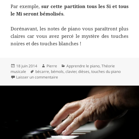
Par exemple,
sur cette partition tous les Si et tous
le Mi seront bémolisés
.
Dorénavant, les notes de piano vous paraîtront plus
claires car vous avez percé le mystère des touches
noires et des touches blanches !
Publié
Auteur
Catégories
18 juin 2014
Pierre
Apprendre le piano
,
Théorie
le
Mots-
musicale
bécarre
,
bémols
,
clavier
,
dièses
,
touches du piano
clés
sur Tout ce que vous devez savoir sur les note
Laisser un commentaire