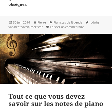
obsèques
.
Publié
Auteur
Catégories
Mots-
30 juin 2014
Pierre
Pianistes de légende
ludwig
le
sur Ludwig van Beet
clés
van beethoven
,
rock star
Laisser un commentaire
Tout ce que vous devez
savoir sur les notes de piano