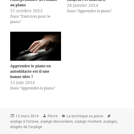
au piano
28 janvier 2014
15 octobre 2013
Dans "Apprendre le piano"
Dans "Exercices pour le
piano"
Apprendre le piano en
autodidacte est-il une
bonne idée ?
13 juin 2014
Dans "Apprendre le piano"
Publié
Auteur
Catégories
Mots-
12 mars 2014
Pierre
La technique au piano
le
clés
arpège à l'octave
,
arpège descendant
,
arpège montant
,
arpèges
,
doigtés de l'arpège