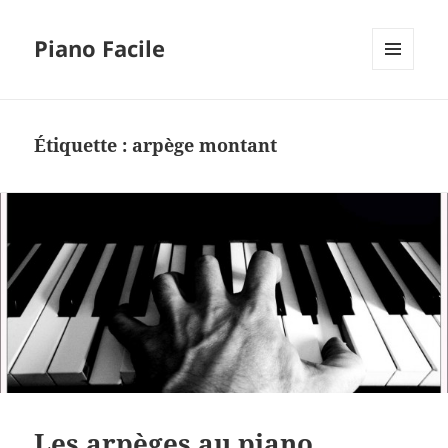
Piano Facile
MENU
ET
WIDGETS
Étiquette :
arpège montant
Les arpèges au piano