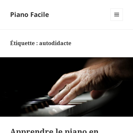
Piano Facile
MENU
ET
WIDGETS
Étiquette :
autodidacte
Apprendre le piano en