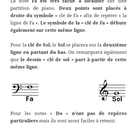
La note
Fa
est
très facile à localiser
sur une
partition de piano.
Deux points sont placés à
droite du symbole
« clé de Fa » afin de repérer « la
ligne de Fa ».
Le symbole
de la « clé de Fa » débute
également sur cette même ligne
.
Pour la
clé de Sol,
le
Sol
se placera sur la
deuxième
ligne en partant du bas
. On remarquera également
que
le dessin
« clé de sol »
part à partir de cette
même ligne
.
Pour les notes «
Do
»
n’ont pas de repères
particuliers
mais ils sont assez faciles à retenir.