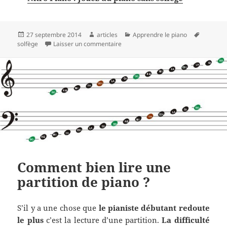
Publié
Auteur
Catégories
Mots-
27 septembre 2014
articles
Apprendre le piano
le
sur Comment apprendre le piano san
clés
solfège
Laisser un commentaire
Comment bien lire une
partition de piano ?
S’il y a une chose que
le pianiste débutant redoute
le plus
c’est la lecture d’une partition.
La difficulté