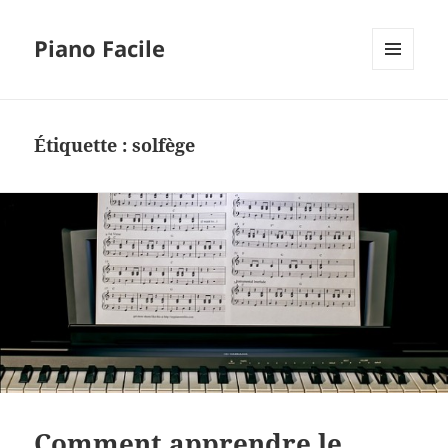
Piano Facile
MENU
ET
WIDGETS
Étiquette :
solfège
Comment apprendre le