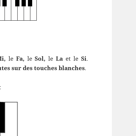
i,
le
Fa,
le
Sol,
le
La
et le
Si
.
utes sur des touches blanches
.
: