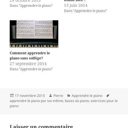
29 octobre 2013
13 juin 2014
Dans "Apprendre le piano"
Dans "Apprendre le piano"
Comment apprendre le
piano sans solfège?
27 septembre 2014
Dans "Apprendre le piano"
Publié
Auteur
Catégories
Mots-
17 novembre 2013
Pierre
Apprendre le piano
le
clés
apprendre le piano par soi-même
,
bases du piano
,
exercices pour le
piano
Laisser un commentaire