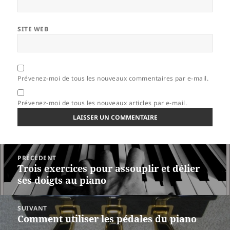
SITE WEB
Prévenez-moi de tous les nouveaux commentaires par e-mail.
Prévenez-moi de tous les nouveaux articles par e-mail.
Navigation
PRÉCÉDENT
de
Trois exercices pour assouplir et délier
Article
l’article
ses doigts au piano
précédent :
SUIVANT
Comment utiliser les pédales du piano
Article