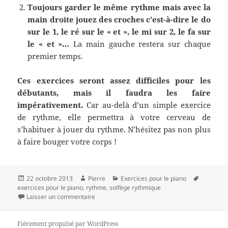
Toujours garder le même rythme mais avec la
main droite jouez des croches c’est-à-dire le do
sur le 1, le ré sur le « et », le mi sur 2, le fa sur
le « et »…
La main gauche restera sur chaque
premier temps.
Ces exercices seront assez difficiles pour les
débutants, mais il faudra les faire
impérativement.
Car au-delà d’un simple exercice
de rythme, elle permettra à votre cerveau de
s’habituer à jouer du rythme. N’hésitez pas non plus
à faire bouger votre corps !
Publié
Auteur
Catégories
Mots-
22 octobre 2013
Pierre
Exercices pour le piano
le
clés
exercices pour le piano
,
rythme
,
solfège rythmique
sur Quelques exercices rythmiques pour le pia
Laisser un commentaire
Fièrement propulsé par WordPress