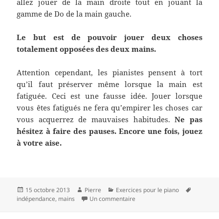
allez jouer de la main droite tout en jouant la
gamme de Do de la main gauche.
Le but est de pouvoir jouer deux choses
totalement opposées des deux mains.
Attention cependant, les pianistes pensent à tort
qu’il faut préserver même lorsque la main est
fatiguée. Ceci est une fausse idée. Jouer lorsque
vous êtes fatigués ne fera qu’empirer les choses car
vous acquerrez de mauvaises habitudes.
Ne pas
hésitez à faire des pauses. Encore une fois, jouez
à votre aise.
Publié
Auteur
Catégories
Mots-
15 octobre 2013
Pierre
Exercices pour le piano
le
sur Exercices pour l’indépend
clés
indépendance
,
mains
Un commentaire